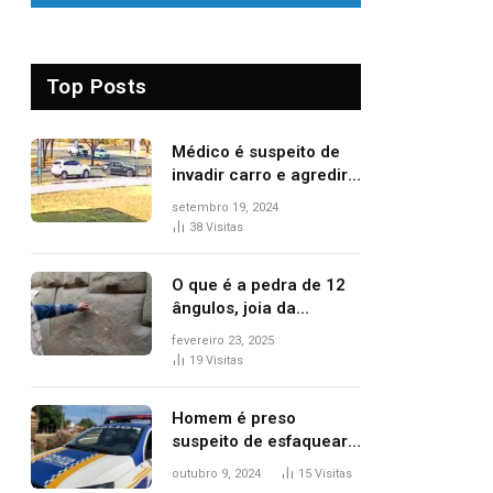
Top Posts
Médico é suspeito de
invadir carro e agredir
delegado aposentado
setembro 19, 2024
durante confusão no
38
Visitas
trânsito
O que é a pedra de 12
ângulos, joia da
arquitetura inca
fevereiro 23, 2025
vandalizada de forma
19
Visitas
irrecuperável
Homem é preso
suspeito de esfaquear
mulher no peito após
outubro 9, 2024
15
Visitas
discussão por causa de