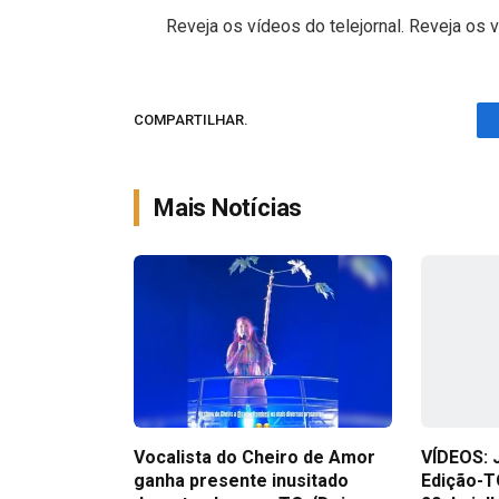
Reveja os vídeos do telejornal. Reveja os v
COMPARTILHAR.
Mais Notícias
Vocalista do Cheiro de Amor
VÍDEOS: 
ganha presente inusitado
Edição-T