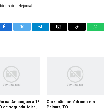
ídeos do telejornal.
Facebook
Twitter
Telegram
Email
Copy
WhatsA
Link
Jornal Anhanguera 1ª
Correção: aeródromo em
O de segunda-feira,
Palmas, TO