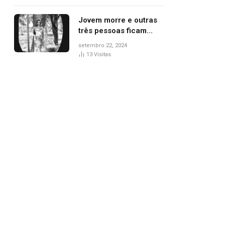
drogas, diz polícia
Jovem morre e outras
três pessoas ficam
feridas após carro
setembro 22, 2024
capotar
13
Visitas
pp