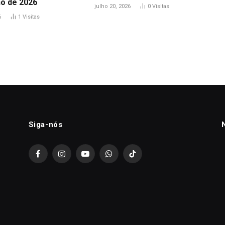
ho de 2026
julho 20, 2026
0
Visitas
6
1
Visitas
Siga-nós
Facebook
Instagram
YouTube
WhatsApp
TikTok