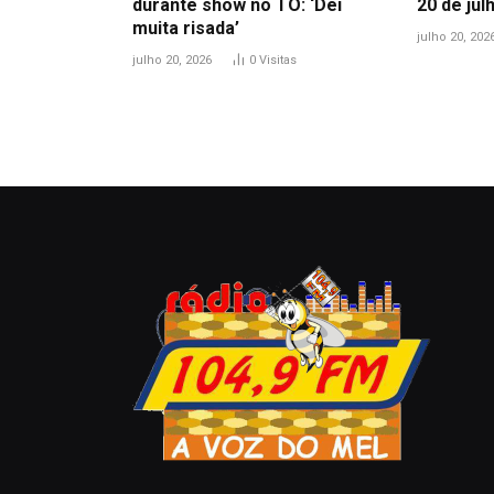
durante show no TO: ‘Dei
20 de jul
muita risada’
julho 20, 202
julho 20, 2026
0
Visitas