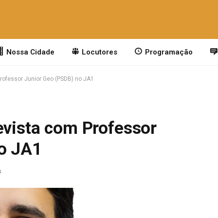
Nossa Cidade
Locutores
Programação
Professor Junior Geo (PSDB) no JA1
evista com Professor
o JA1
s