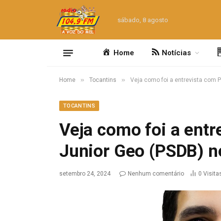
sábado, 8 agosto
Home
Notícias
»
»
Home
Tocantins
Veja como foi a entrevista com 
TOCANTINS
Veja como foi a entr
Junior Geo (PSDB) n
setembro 24, 2024
Nenhum comentário
0
Visita