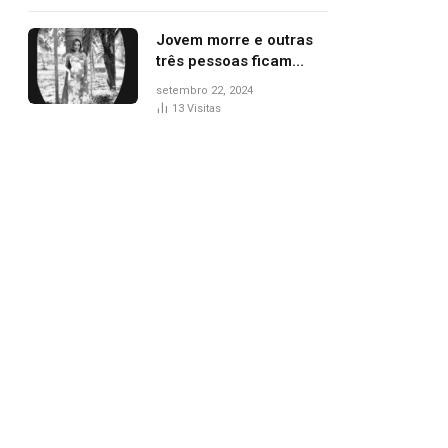
drogas, diz polícia
Jovem morre e outras
três pessoas ficam
feridas após carro
setembro 22, 2024
capotar
13
Visitas
pp