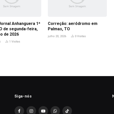
Jornal Anhanguera 1ª
Correção: aeródromo em
O de segunda-feira,
Palmas, TO
ho de 2026
julho 20, 2026
0
Visitas
6
1
Visitas
Siga-nós
Facebook
Instagram
YouTube
WhatsApp
TikTok