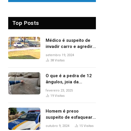
Top Posts
Médico é suspeito de
invadir carro e agredir
delegado aposentado
setembro 19, 2024
durante confusão no
38
Visitas
trânsito
O que é a pedra de 12
ângulos, joia da
arquitetura inca
fevereiro 23, 2025
vandalizada de forma
19
Visitas
irrecuperável
Homem é preso
suspeito de esfaquear
mulher no peito após
outubro 9, 2024
15
Visitas
discussão por causa de