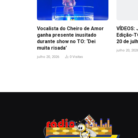
Vocalista do Cheiro de Amor
VÍDEOS: 
ganha presente inusitado
Edição-T
durante show no TO: ‘Dei
20 de jul
muita risada’
julho 20, 202
julho 20, 2026
0
Visitas