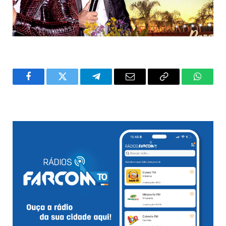
Facebook
Twitter
Telegram
Email
Copy
WhatsA
Link