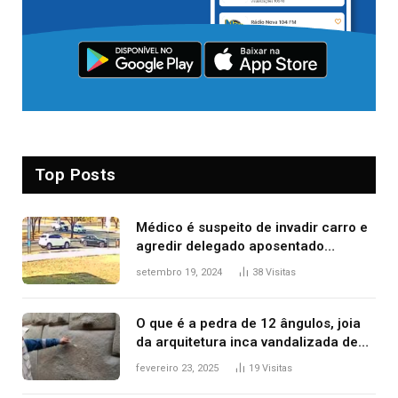
Top Posts
Médico é suspeito de invadir carro e
agredir delegado aposentado
durante confusão no trânsito
setembro 19, 2024
38
Visitas
O que é a pedra de 12 ângulos, joia
da arquitetura inca vandalizada de
forma irrecuperável
fevereiro 23, 2025
19
Visitas