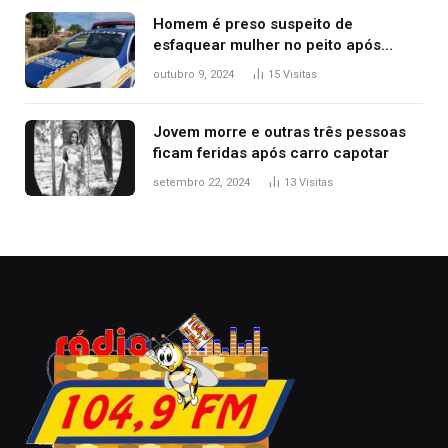
Homem é preso suspeito de
esfaquear mulher no peito após
discussão por causa de drogas, diz
outubro 9, 2024
15
Visitas
polícia
Jovem morre e outras três pessoas
ficam feridas após carro capotar
setembro 22, 2024
13
Visitas