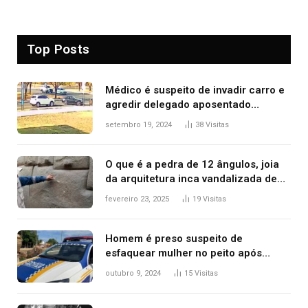
Top Posts
Médico é suspeito de invadir carro e
agredir delegado aposentado
durante confusão no trânsito
setembro 19, 2024
38
Visitas
O que é a pedra de 12 ângulos, joia
da arquitetura inca vandalizada de
forma irrecuperável
fevereiro 23, 2025
19
Visitas
Homem é preso suspeito de
esfaquear mulher no peito após
discussão por causa de drogas, diz
outubro 9, 2024
15
Visitas
polícia