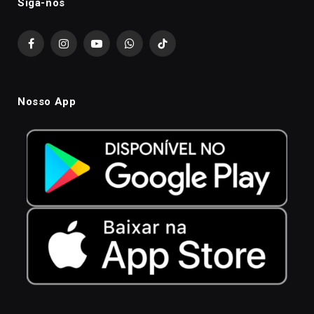
Siga-nós
Facebook
Instagram
YouTube
WhatsApp
TikTok
Nosso App