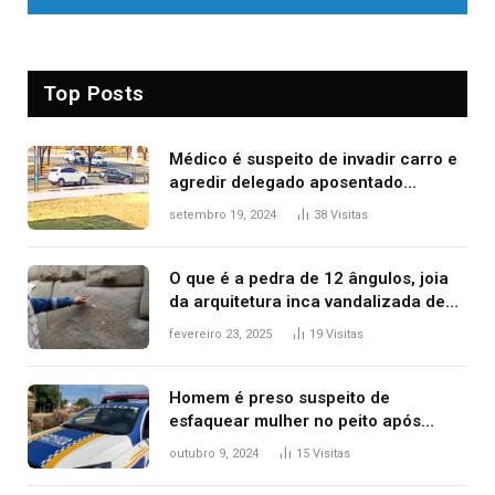
Top Posts
Médico é suspeito de invadir carro e
agredir delegado aposentado
durante confusão no trânsito
setembro 19, 2024
38
Visitas
O que é a pedra de 12 ângulos, joia
da arquitetura inca vandalizada de
forma irrecuperável
fevereiro 23, 2025
19
Visitas
Homem é preso suspeito de
esfaquear mulher no peito após
discussão por causa de drogas, diz
outubro 9, 2024
15
Visitas
polícia