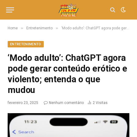
»
»
Home
Entretenimento
‘Modo adulto’: ChatGPT agora pode gerar conteúdo erótico e violento; entenda o que mudou
ENTRETENIMENTO
‘Modo adulto’: ChatGPT agora
pode gerar conteúdo erótico e
violento; entenda o que
mudou
fevereiro 23, 2025
Nenhum comentário
2
Visitas