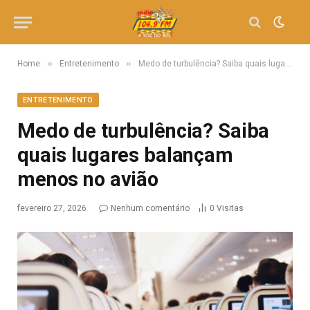
»
»
Home
Entretenimento
Medo de turbulência? Saiba quais lugares balançam menos no avião
ENTRETENIMENTO
Medo de turbulência? Saiba
quais lugares balançam
menos no avião
fevereiro 27, 2026
Nenhum comentário
0
Visitas