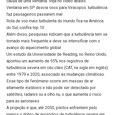
causa de uma ventania. Veja no vídeo abaixo.
Ventania em SP desvia voos para Viracopos: turbulência
faz passageiros passarem mal
Rota de voo mais turbulenta do mundo fica na América
do Sul; confira top 10
Além disso, pesquisas indicam que a turbulência tem se
tornado mais frequente e deve se intensificar com o
avanço do aquecimento global.
Um estudo da Universidade de Reading, no Reino Unido,
apontou um aumento de 55% nos registros de
turbulência severa em céu claro (CAT, na sigla em inglês)
entre 1979 e 2020, associado às mudanças climáticas.
Esse tipo de fenômeno ocorre em massas de ar
altamente instáveis e não pode ser detectado por
satélites, radares ou a olho nu, o que aumenta o risco
para as aeronaves.
A projeção é que, até 2050, pilotos enfrentem pelo
menos o dobro de episódios de turbulência severa em