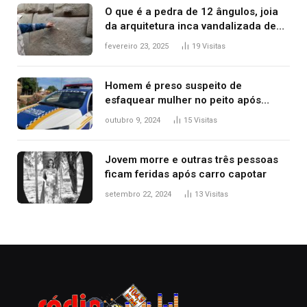
O que é a pedra de 12 ângulos, joia
da arquitetura inca vandalizada de
forma irrecuperável
fevereiro 23, 2025
19
Visitas
Homem é preso suspeito de
esfaquear mulher no peito após
discussão por causa de drogas, diz
outubro 9, 2024
15
Visitas
polícia
Jovem morre e outras três pessoas
ficam feridas após carro capotar
setembro 22, 2024
13
Visitas