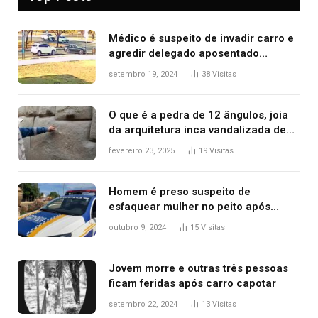
Médico é suspeito de invadir carro e
agredir delegado aposentado
durante confusão no trânsito
setembro 19, 2024
38
Visitas
O que é a pedra de 12 ângulos, joia
da arquitetura inca vandalizada de
forma irrecuperável
fevereiro 23, 2025
19
Visitas
Homem é preso suspeito de
esfaquear mulher no peito após
discussão por causa de drogas, diz
outubro 9, 2024
15
Visitas
polícia
Jovem morre e outras três pessoas
ficam feridas após carro capotar
setembro 22, 2024
13
Visitas