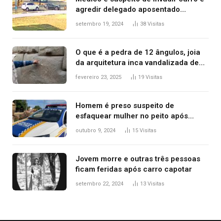
agredir delegado aposentado
durante confusão no trânsito
setembro 19, 2024
38
Visitas
O que é a pedra de 12 ângulos, joia
da arquitetura inca vandalizada de
forma irrecuperável
fevereiro 23, 2025
19
Visitas
Homem é preso suspeito de
esfaquear mulher no peito após
discussão por causa de drogas, diz
outubro 9, 2024
15
Visitas
polícia
Jovem morre e outras três pessoas
ficam feridas após carro capotar
setembro 22, 2024
13
Visitas