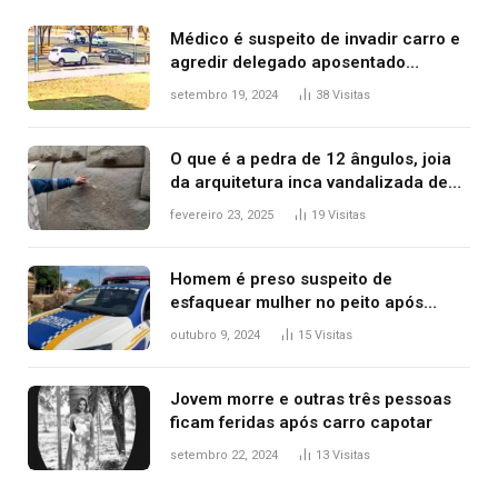
Médico é suspeito de invadir carro e
agredir delegado aposentado
durante confusão no trânsito
setembro 19, 2024
38
Visitas
O que é a pedra de 12 ângulos, joia
da arquitetura inca vandalizada de
forma irrecuperável
fevereiro 23, 2025
19
Visitas
Homem é preso suspeito de
esfaquear mulher no peito após
discussão por causa de drogas, diz
outubro 9, 2024
15
Visitas
polícia
Jovem morre e outras três pessoas
ficam feridas após carro capotar
setembro 22, 2024
13
Visitas