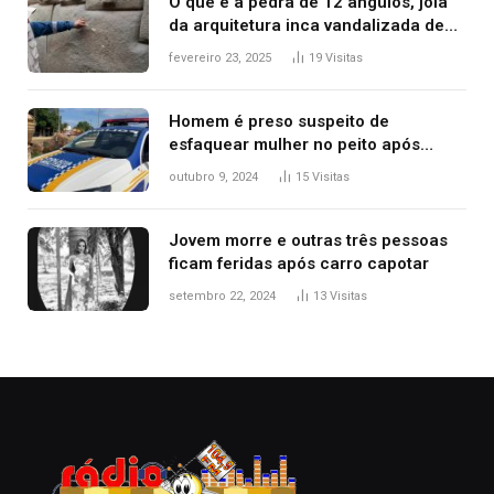
O que é a pedra de 12 ângulos, joia
da arquitetura inca vandalizada de
forma irrecuperável
fevereiro 23, 2025
19
Visitas
Homem é preso suspeito de
esfaquear mulher no peito após
discussão por causa de drogas, diz
outubro 9, 2024
15
Visitas
polícia
Jovem morre e outras três pessoas
ficam feridas após carro capotar
setembro 22, 2024
13
Visitas