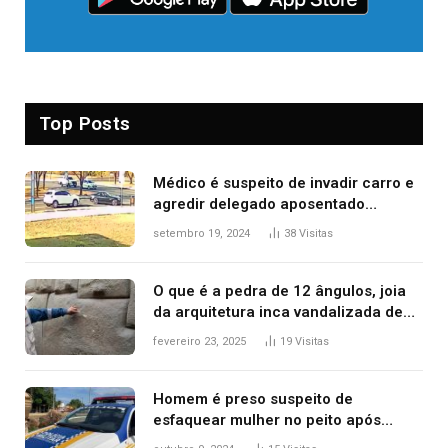
Top Posts
Médico é suspeito de invadir carro e
agredir delegado aposentado
durante confusão no trânsito
setembro 19, 2024
38
Visitas
O que é a pedra de 12 ângulos, joia
da arquitetura inca vandalizada de
forma irrecuperável
fevereiro 23, 2025
19
Visitas
Homem é preso suspeito de
esfaquear mulher no peito após
discussão por causa de drogas, diz