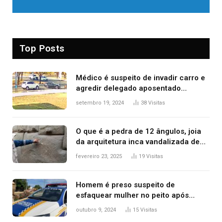
Top Posts
Médico é suspeito de invadir carro e
agredir delegado aposentado
durante confusão no trânsito
setembro 19, 2024
38
Visitas
O que é a pedra de 12 ângulos, joia
da arquitetura inca vandalizada de
forma irrecuperável
fevereiro 23, 2025
19
Visitas
Homem é preso suspeito de
esfaquear mulher no peito após
discussão por causa de drogas, diz
outubro 9, 2024
15
Visitas
polícia