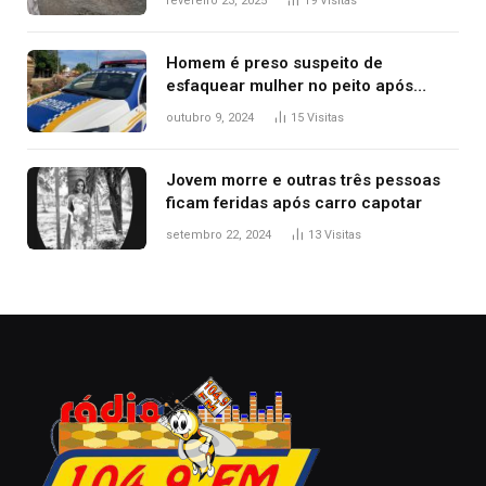
fevereiro 23, 2025
19
Visitas
Homem é preso suspeito de
esfaquear mulher no peito após
discussão por causa de drogas, diz
outubro 9, 2024
15
Visitas
polícia
Jovem morre e outras três pessoas
ficam feridas após carro capotar
setembro 22, 2024
13
Visitas